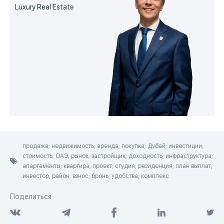
Luxury Real Estate
продажа; недвижимость; аренда; покупка; Дубай; инвестиции;
стоимость; ОАЭ; рынок; застройщик; доходность; инфраструктура;
апартаменты; квартира; проект; студия; резиденция; план выплат;
инвестор; район; взнос; бронь; удобства; комплекс
Поделиться