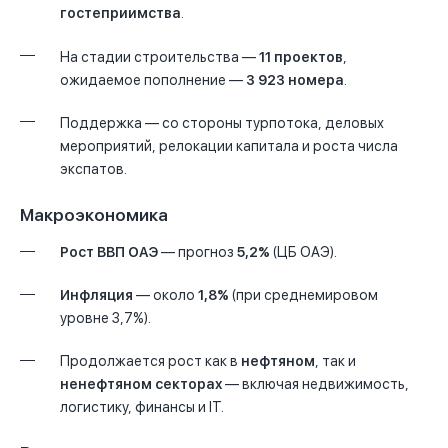
гостеприимства
.
На стадии строительства —
11 проектов
,
ожидаемое пополнение —
3 923 номера
.
Поддержка — со стороны турпотока, деловых
мероприятий, релокации капитала и роста числа
экспатов.
Макроэкономика
Рост ВВП ОАЭ
— прогноз
5,2%
(ЦБ ОАЭ).
Инфляция
— около
1,8%
(при среднемировом
уровне 3,7%).
Продолжается рост как в
нефтяном
, так и
ненефтяном секторах
— включая недвижимость,
логистику, финансы и IT.