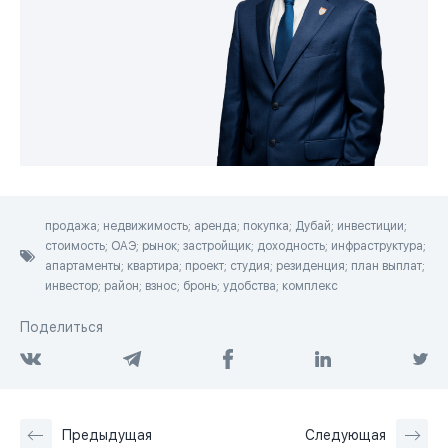
продажа; недвижимость; аренда; покупка; Дубай; инвестиции;
стоимость; ОАЭ; рынок; застройщик; доходность; инфраструктура;
апартаменты; квартира; проект; студия; резиденция; план выплат;
инвестор; район; взнос; бронь; удобства; комплекс
Поделиться
Предыдущая
Следующая