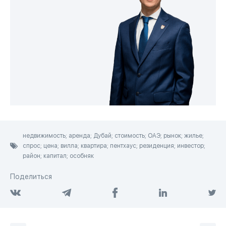
недвижимость; аренда; Дубай; стоимость; ОАЭ; рынок; жилье;
спрос; цена; вилла; квартира; пентхаус; резиденция; инвестор;
район; капитал; особняк
Поделиться