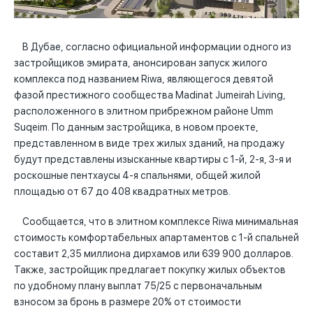
В Дубае, согласно официальной информации одного из
застройщиков эмирата, анонсирован запуск жилого
комплекса под названием Riwa, являющегося девятой
фазой престижного сообщества Madinat Jumeirah Living,
расположенного в элитном прибрежном районе Umm
Suqeim. По данным застройщика, в новом проекте,
представленном в виде трех жилых зданий, на продажу
будут представлены изысканные квартиры с 1-й, 2-я, 3-я и
роскошные пентхаусы 4-я спальнями, общей жилой
площадью от 67 до 408 квадратных метров.
Сообщается, что в элитном комплексе Riwa минимальная
стоимость комфортабельных апартаментов с 1-й спальней
составит 2,35 миллиона дирхамов или 639 900 долларов.
Также, застройщик предлагает покупку жилых объектов
по удобному плану выплат 75/25 с первоначальным
взносом за бронь в размере 20% от стоимости