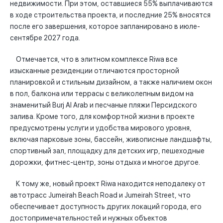
недвижимости. При этом, оставшиеся 55% выплачиваются
в ходе строительства проекта, и последние 25% вносятся
после его завершения, которое запланировано в июле-
сентябре 2027 года.
Отмечается, что в элитном комплексе Riwa все
изысканные резиденции отличаются просторной
планировкой и стильным дизайном, а также наличием окон
в пол, балкона или террасы с великолепным видом на
знаменитый Burj Al Arab и песчаные пляжи Персидского
залива. Кроме того, для комфортной жизни в проекте
предусмотрены услуги и удобства мирового уровня,
включая парковые зоны, бассейн, живописные ландшафты,
спортивный зал, площадку для детских игр, пешеходные
дорожки, фитнес-центр, зоны отдыха и многое другое.
К тому же, новый проект Riwa находится неподалеку от
автотрасс Jumeirah Beach Road и Jumeirah Street, что
обеспечивает доступность других локаций города, его
достопримечательностей и нужных объектов