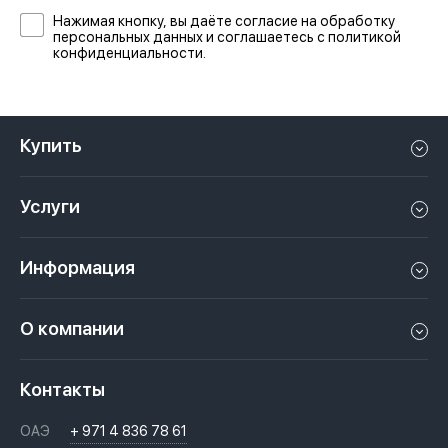
Нажимая кнопку, вы даёте согласие на обработку
персональных данных и соглашаетесь с политикой
конфиденциальности.
Купить
Квартиру в Дубае
Услуги
Дом в Дубае
Управление недвижимостью в Дубае, ОАЭ
Апартаменты в Дубае
Информация
Продать недвижимость в Дубае, ОАЭ
Лофт в Дубае
Видео
Сдать недвижимость в Дубае, ОАЭ
О компании
Пентхаус в Дубае
Подкасты
Инвестиции в Дубай, ОАЭ
Вакансии
Виллу в Дубае
Законы
Контакты
Недвижимость за криптовалюту в Дубае
История
Вопросы и ответы
ОАЭ
+ 971 4 836 78 61
Переезд в Дубай, ОАЭ
Лицензии