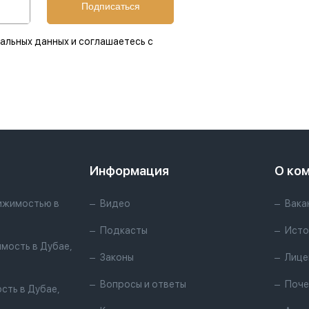
Подписаться
альных данных и соглашаетесь с
Информация
О ко
ижимостью в
Видео
Вака
Подкасты
Исто
мость в Дубае,
Законы
Лице
Вопросы и ответы
Поче
сть в Дубае,