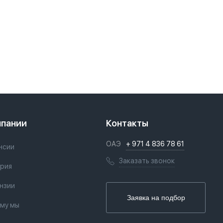
мпании
Контакты
ОАЭ
+ 971 4 836 78 61
нсии
Заказать звонок
рия
нзии
Заявка на подбор
му мы