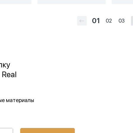
01
02
03
лку
 Real
ные материалы