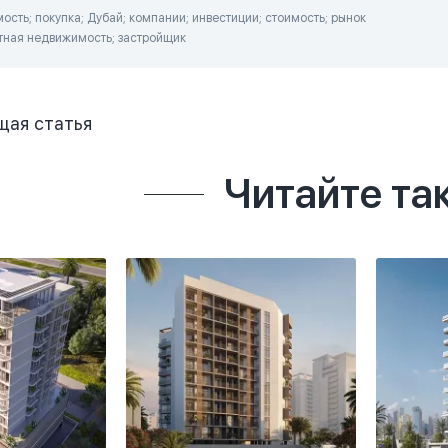
сть; покупка; Дубай; компании; инвестиции; стоимость; рынок
тная недвижимость; застройщик
щая
статья
Читайте та