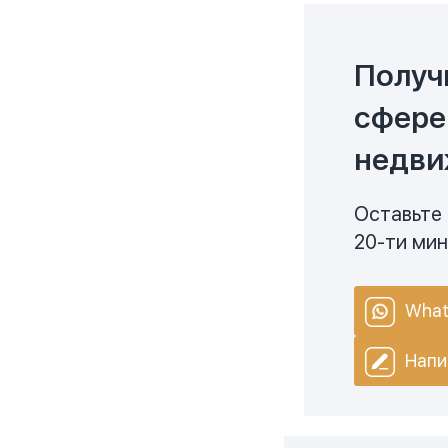
Получ
сфере
недви
Оставьте 
20-ти ми
What
Напи