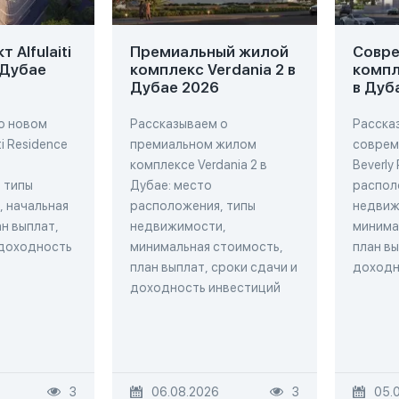
 Alfulaiti
Премиальный жилой
Совр
 Дубае
комплекс Verdania 2 в
компл
Дубае 2026
в Дуб
о новом
Рассказываем о
Расска
ti Residence
премиальном жилом
соврем
комплексе Verdania 2 в
Beverly
 типы
Дубае: место
распол
 начальная
расположения, типы
недвиж
н выплат,
недвижимости,
минима
 доходность
минимальная стоимость,
план вы
план выплат, сроки сдачи и
доходн
доходность инвестиций
3
06.08.2026
3
05.