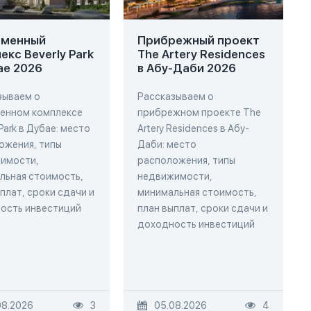
еменный
Прибрежный проект
екс Beverly Park
The Artery Residences
ае 2026
в Абу-Даби 2026
зываем о
Рассказываем о
енном комплексе
прибрежном проекте The
 Park в Дубае: место
Artery Residences в Абу-
ожения, типы
Даби: место
имости,
расположения, типы
льная стоимость,
недвижимости,
плат, сроки сдачи и
минимальная стоимость,
ость инвестиций
план выплат, сроки сдачи и
доходность инвестиций
08.2026
3
05.08.2026
4