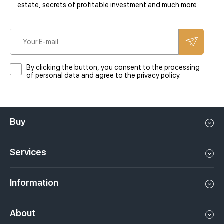
estate, secrets of profitable investment and much more
By clicking the button, you consent to the processing
of personal data and agree to the privacy policy.
Buy
Flat in Dubai
Services
House in Dubai
Property management in Dubai, UAE
Apartments in Dubai
Information
Sell property in Dubai, UAE
Loft in Dubai
Video
Rent a property in Dubai, UAE
About
Penthouse in Dubai
Podcasts