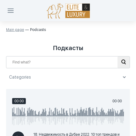
Main page
Podcasts
Подкасты
Categories
Categories
00:00
00:00
Инвестиции в Дубай (8)
Законы ОАЭ (5)
Покупка недвижимости (4)
18. Недвижимость в Дубае 2022: 10 топ трендов и