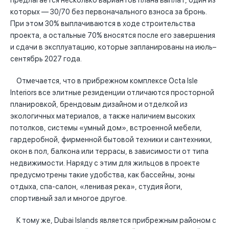
предлагается несколько вариантов плана выплат, один из
которых — 30/70 без первоначального взноса за бронь.
При этом 30% выплачиваются в ходе строительства
проекта, а остальные 70% вносятся после его завершения
и сдачи в эксплуатацию, которые запланированы на июль–
сентябрь 2027 года.
Отмечается, что в прибрежном комплексе Octa Isle
Interiors все элитные резиденции отличаются просторной
планировкой, брендовым дизайном и отделкой из
экологичных материалов, а также наличием высоких
потолков, системы «умный дом», встроенной мебели,
гардеробной, фирменной бытовой техники и сантехники,
окон в пол, балкона или террасы, в зависимости от типа
недвижимости. Наряду с этим для жильцов в проекте
предусмотрены такие удобства, как бассейны, зоны
отдыха, спа-салон, «ленивая река», студия йоги,
спортивный зал и многое другое.
К тому же, Dubai Islands является прибрежным районом с