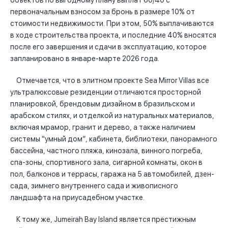
объектов по выгодному плану выплат 60/40 с
первоначальным взносом за бронь в размере 10% от
стоимости недвижимости. При этом, 50% выплачиваются
в ходе строительства проекта, и последние 40% вносятся
после его завершения и сдачи в эксплуатацию, которое
запланировано в январе-марте 2026 года.
Отмечается, что в элитном проекте Sea Mirror Villas все
ультралюксовые резиденции отличаются просторной
планировкой, брендовым дизайном в бразильском и
арабском стилях, и отделкой из натуральных материалов,
включая мрамор, гранит и дерево, а также наличием
системы “умный дом”, кабинета, библиотеки, панорамного
бассейна, частного пляжа, кинозала, винного погреба,
спа-зоны, спортивного зала, сигарной комнаты, окон в
пол, балконов и террасы, гаража на 5 автомобилей, дзен-
сада, зимнего внутреннего сада и живописного
ландшафта на приусадебном участке.
К тому же, Jumeirah Bay Island является престижным