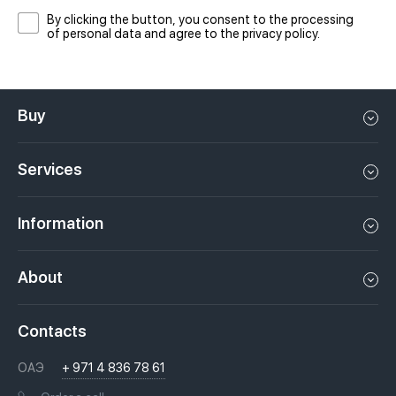
By clicking the button, you consent to the processing
of personal data and agree to the privacy policy.
Buy
Flat in Dubai
Services
House in Dubai
Property management in Dubai, UAE
Apartments in Dubai
Information
Sell property in Dubai, UAE
Loft in Dubai
Video
Rent a property in Dubai, UAE
About
Penthouse in Dubai
Podcasts
Investments in Dubai, UAE
Job openings
Villa in Dubai
Laws
Contacts
Недвижимость за криптовалюту в Дубае
History
Questions And Answers
ОАЭ
+ 971 4 836 78 61
Moving to Dubai, UAE
Licenses
Books