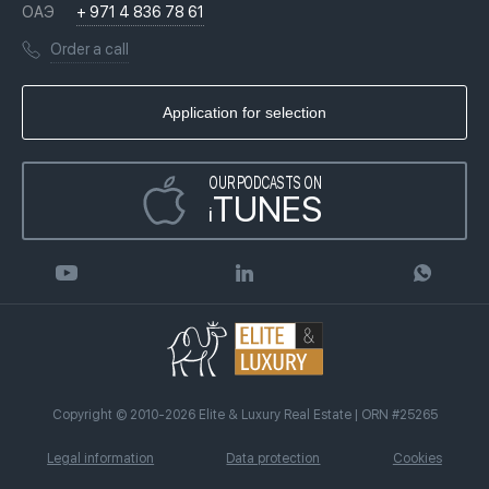
Questions And Answers
ОАЭ
+ 971 4 836 78 61
Moving to Dubai, UAE
Licenses
Books
Order a call
UAE citizenship
Why we
Infographics
Buy real estate on credit
Real estate agency
Application for selection
Articles
Partnership program
OUR PODCASTS ON
TUNES
i
Copyright © 2010-2026 Elite & Luxury Real Estate | ORN #25265
Legal information
Data protection
Cookies