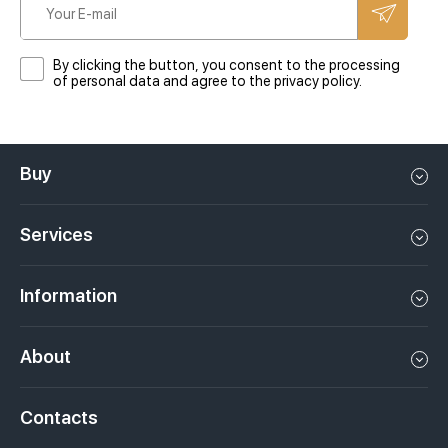
By clicking the button, you consent to the processing
of personal data and agree to the privacy policy.
Buy
Flat in Dubai
Services
House in Dubai
Property management in Dubai, UAE
Apartments in Dubai
Information
Sell property in Dubai, UAE
Loft in Dubai
Video
Rent a property in Dubai, UAE
About
Penthouse in Dubai
Podcasts
Investments in Dubai, UAE
Job openings
Villa in Dubai
Laws
Contacts
Недвижимость за криптовалюту в Дубае
History