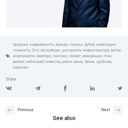
продажа; недвижимость; аренда; покупка; Дубай; инвестиции;
стоимость; ОАЭ; застройщик; доходность; инфраструктура; вилла;
апартаменты; квартира; пентхаус; проект; резиденция; план
выплат; небоскреб; инвестор; район; взнос; бронь; удобства;
комплекс
Share
Previous
Next
See also