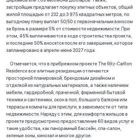
дирхамов или 1,69 миллиона долларов. Также,
застройщик предлагает покупку элитных объектов, общей
жилой площадью от 232 до 3 975 квадратных метров, по
выгодному плану выплат 50/50 с первоначальным взносом
за бронь в размере 5% от стоимости недвижимости. При
этом, 45% выплачиваются в ходе строительства проекта,
и последние 50% вносятся после его завершения, которое
запланировано в апреле-июне 2027 года.
Отмечается, что в прибрежном проекте The Ritz-Carlton
Residence все элитные резиденции отличаются
просторной планировкой, брендовым дизайном и
отделкой из натуральных материалов, а также наличием
мебели, гардеробной, прачечной, фирменной бытовой
техники и сантехники, окон в пол, большого балкона или
террасы и комнаты для прислуги, в зависимости от типа
недвижимости. Наряду с этим, для комфорта жильцов в
проекте предусмотрено предоставление 60 видов услуг и
такие удобства, как панорамный бассейн, спа-салон,
зеленые зоны, кинозал и многое другое.