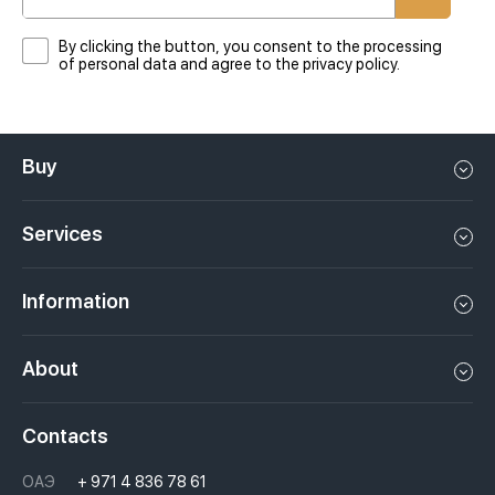
By clicking the button, you consent to the processing
of personal data and agree to the privacy policy.
Buy
Flat in Dubai
Services
House in Dubai
Property management in Dubai, UAE
Apartments in Dubai
Information
Sell property in Dubai, UAE
Loft in Dubai
Video
Rent a property in Dubai, UAE
About
Penthouse in Dubai
Podcasts
Investments in Dubai, UAE
Job openings
Villa in Dubai
Laws
Contacts
Недвижимость за криптовалюту в Дубае
History
Questions And Answers
ОАЭ
+ 971 4 836 78 61
Moving to Dubai, UAE