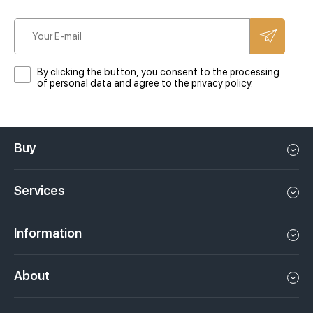
By clicking the button, you consent to the processing
of personal data and agree to the privacy policy.
Buy
Flat in Dubai
Services
House in Dubai
Property management in Dubai, UAE
Apartments in Dubai
Information
Sell property in Dubai, UAE
Loft in Dubai
Video
Rent a property in Dubai, UAE
About
Penthouse in Dubai
Podcasts
Investments in Dubai, UAE
Job openings
Villa in Dubai