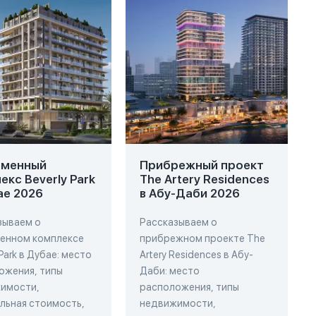
еменный
Прибрежный проект
екс Beverly Park
The Artery Residences
ае 2026
в Абу-Даби 2026
зываем о
Рассказываем о
енном комплексе
прибрежном проекте The
 Park в Дубае: место
Artery Residences в Абу-
ожения, типы
Даби: место
имости,
расположения, типы
льная стоимость,
недвижимости,