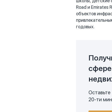
школы, детские 
Road и Emirates
объектов инфрас
привлекательным
годовых.
Получ
сфере
недви
Оставьте 
20-ти ми