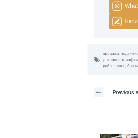
What
Напи
продажа; недвижимо
доходность; инфрас
район; взнос; бронь
Previous
a