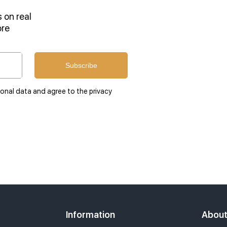
 on real
ore
Subscribe
sonal data and agree to the privacy
Information
Abou