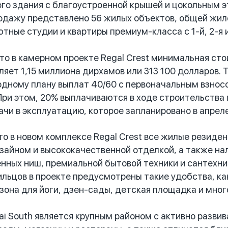
го здания с благоустроенной крышей и цокольным 
одажу представлено 56 жилых объектов, общей жило
тные студии и квартиры премиум-класса с 1-й, 2-я и
 в камерном проекте Regal Crest минимальная сто
ляет 1,15 миллиона дирхамов или 313 100 долларов.
одному плану выплат 40/60 с первоначальным взнос
ри этом, 20% выплачиваются в ходе строительства п
ачи в эксплуатацию, которое запланировано в апрел
 в новом комплексе Regal Crest все жилые резиде
айном и высококачественной отделкой, а также на
нных ниш, премиальной бытовой техники и сантехники
льцов в проекте предусмотрены такие удобства, ка
 зона для йоги, дзен-сады, детская площадка и мног
i South является крупным районом с активно разви