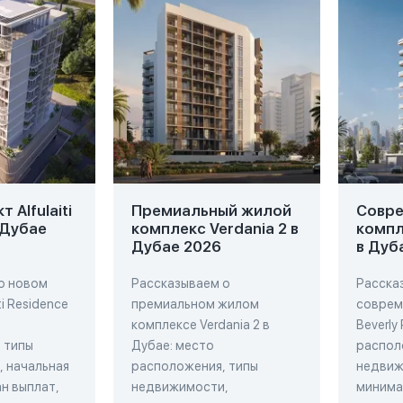
 Alfulaiti
Премиальный жилой
Совр
 Дубае
комплекс Verdania 2 в
компл
Дубае 2026
в Дуб
о новом
Рассказываем о
Расска
ti Residence
премиальном жилом
соврем
комплексе Verdania 2 в
Beverly
 типы
Дубае: место
распол
 начальная
расположения, типы
недвиж
н выплат,
недвижимости,
минима