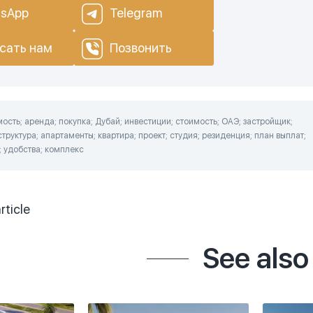
sApp
Telegram
сать нам
Позвонить
сть; аренда; покупка; Дубай; инвестиции; стоимость; ОАЭ; застройщик;
труктура; апартаменты; квартира; проект; студия; резиденция; план выплат;
; удобства; комплекс
rticle
See also