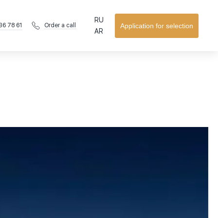
RU
36 78 61
Application for selection
Order a call
AR