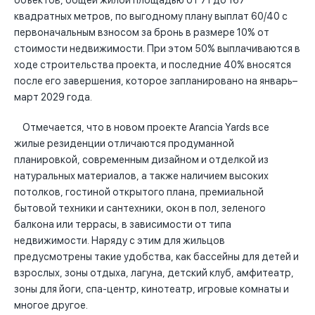
объектов, общей жилой площадью от 71 до 167
квадратных метров, по выгодному плану выплат 60/40 с
первоначальным взносом за бронь в размере 10% от
стоимости недвижимости. При этом 50% выплачиваются в
ходе строительства проекта, и последние 40% вносятся
после его завершения, которое запланировано на январь–
март 2029 года.
Отмечается, что в новом проекте Arancia Yards все
жилые резиденции отличаются продуманной
планировкой, современным дизайном и отделкой из
натуральных материалов, а также наличием высоких
потолков, гостиной открытого плана, премиальной
бытовой техники и сантехники, окон в пол, зеленого
балкона или террасы, в зависимости от типа
недвижимости. Наряду с этим для жильцов
предусмотрены такие удобства, как бассейны для детей и
взрослых, зоны отдыха, лагуна, детский клуб, амфитеатр,
зоны для йоги, спа-центр, кинотеатр, игровые комнаты и
многое другое.