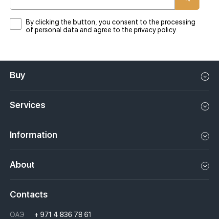
By clicking the button, you consent to the processing
of personal data and agree to the privacy policy.
Buy
Flat in Dubai
Services
House in Dubai
Property management in Dubai, UAE
Apartments in Dubai
Information
Sell property in Dubai, UAE
Loft in Dubai
Video
Rent a property in Dubai, UAE
About
Penthouse in Dubai
Podcasts
Investments in Dubai, UAE
Job openings
Villa in Dubai
Laws
Contacts
Недвижимость за криптовалюту в Дубае
History
Questions And Answers
ОАЭ
+ 971 4 836 78 61
Moving to Dubai, UAE