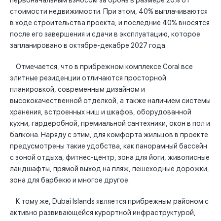
первоначальным взносом за бронь в размере 20% от
стоимости недвижимости. При этом, 40% выплачиваются
в ходе строительства проекта, и последние 40% вносятся
после его завершения и сдачи в эксплуатацию, которое
запланировано в октябре-декабре 2027 года.
Отмечается, что в прибрежном комплексе Coral все
элитные резиденции отличаются просторной
планировкой, современным дизайном и
высококачественной отделкой, а также наличием системы
хранения, встроенных ниш и шкафов, оборудованной
кухни, гардеробной, премиальной сантехники, окон в пол и
балкона. Наряду с этим, для комфорта жильцов в проекте
предусмотрены такие удобства, как панорамный бассейн
с зоной отдыха, фитнес-центр, зона для йоги, живописные
ландшафты, прямой выход на пляж, пешеходные дорожки,
зона для барбекю и многое другое.
К тому же, Dubai Islands является прибрежным районом с
активно развивающейся курортной инфраструктурой,