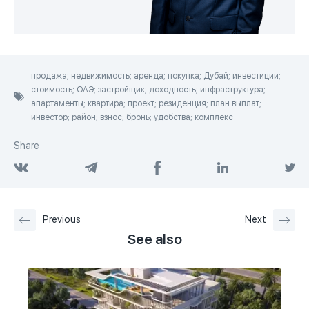
продажа; недвижимость; аренда; покупка; Дубай; инвестиции;
стоимость; ОАЭ; застройщик; доходность; инфраструктура;
апартаменты; квартира; проект; резиденция; план выплат;
инвестор; район; взнос; бронь; удобства; комплекс
Share
Previous
Next
See also