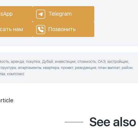
sApp
Telegram
сать нам
Позвонить
сть; аренда; покупка; Дубай; инвестиции; стоимость; ОАЭ; застройщик;
труктура; апартаменты; квартира; проект; резиденция; план выплат; район;
ства; комплекс
rticle
See also