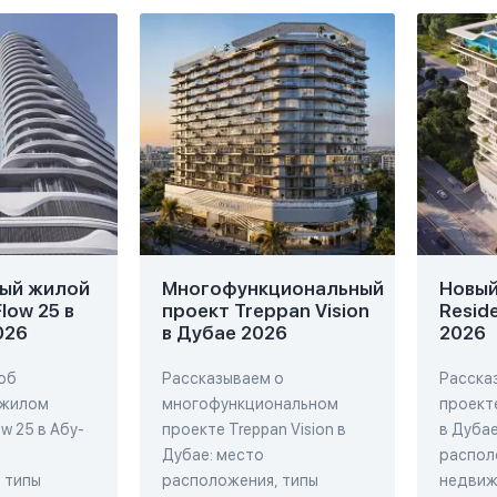
ый жилой
Многофункциональный
Новый 
low 25 в
проект Treppan Vision
Resid
026
в Дубае 2026
2026
об
Рассказываем о
Расска
 жилом
многофункциональном
проекте
w 25 в Абу-
проекте Treppan Vision в
в Дубае
Дубае: место
распол
 типы
расположения, типы
недвиж