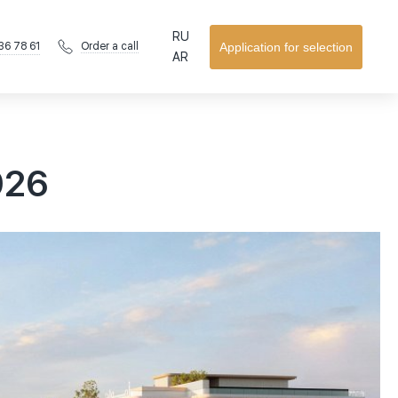
RU
36 78 61
Application for selection
Order a call
AR
026