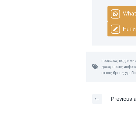
What
Напи
продажа; недвижимо
доходность; инфрас
взнос; бронь; удоб
Previous
a