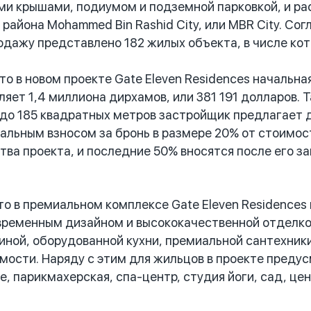
и крышами, подиумом и подземной парковкой, и рас
и района Mohammed Bin Rashid City, или MBR City. С
одажу представлено 182 жилых объекта, в числе кот
 в новом проекте Gate Eleven Residences начальна
ляет 1,4 миллиона дирхамов, или 381 191 долларов.
до 185 квадратных метров застройщик предлагает д
чальным взносом за бронь в размере 20% от стоимо
тва проекта, и последние 50% вносятся после его з
 в премиальном комплексе Gate Eleven Residences
временным дизайном и высококачественной отделко
иной, оборудованной кухни, премиальной сантехники,
мости. Наряду с этим для жильцов в проекте преду
е, парикмахерская, спа-центр, студия йоги, сад, це