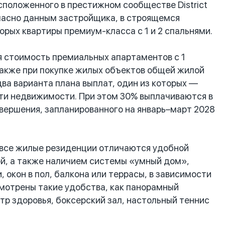
положенного в престижном сообществе District
огласно данным застройщика, в строящемся
орых квартиры премиум-класса с 1 и 2 спальнями.
я стоимость премиальных апартаментов с 1
 Также при покупке жилых объектов общей жилой
ва варианта плана выплат, один из которых —
сти недвижимости. При этом 30% выплачиваются в
авершения, запланированного на январь–март 2028
 все жилые резиденции отличаются удобной
й, а также наличием системы «умный дом»,
 окон в пол, балкона или террасы, в зависимости
смотрены такие удобства, как панорамный
нтр здоровья, боксерский зал, настольный теннис