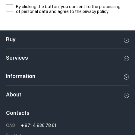
By clicking the button, you consent to the processing
of personal data and agree to the privacy policy.
Buy
Flat in Dubai
Services
House in Dubai
Property management in Dubai, UAE
Apartments in Dubai
Information
Sell property in Dubai, UAE
Loft in Dubai
Video
Rent a property in Dubai, UAE
About
Penthouse in Dubai
Podcasts
Investments in Dubai, UAE
Job openings
Villa in Dubai
Laws
Contacts
Недвижимость за криптовалюту в Дубае
History
Questions And Answers
ОАЭ
+ 971 4 836 78 61
Moving to Dubai, UAE
Licenses
Books