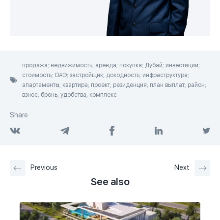
продажа; недвижимость; аренда; покупка; Дубай; инвестиции;
стоимость; ОАЭ; застройщик; доходность; инфраструктура;
апартаменты; квартира; проект; резиденция; план выплат; район;
взнос; бронь; удобства; комплекс
Share
Previous
Next
See also