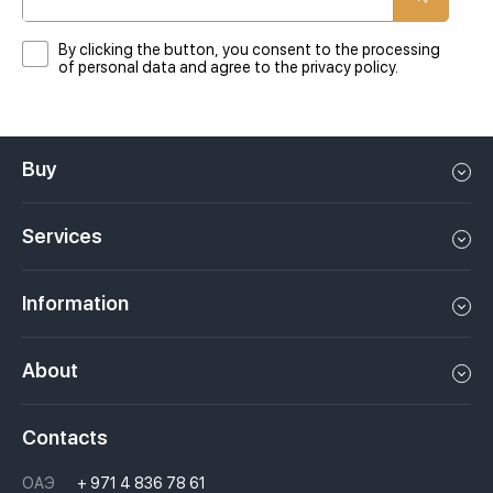
By clicking the button, you consent to the processing
of personal data and agree to the privacy policy.
Buy
Flat in Dubai
Services
House in Dubai
Property management in Dubai, UAE
Apartments in Dubai
Information
Sell property in Dubai, UAE
Loft in Dubai
Video
Rent a property in Dubai, UAE
About
Penthouse in Dubai
Podcasts
Investments in Dubai, UAE
Job openings
Villa in Dubai
Laws
Contacts
Недвижимость за криптовалюту в Дубае
History
Questions And Answers
ОАЭ
+ 971 4 836 78 61
Moving to Dubai, UAE