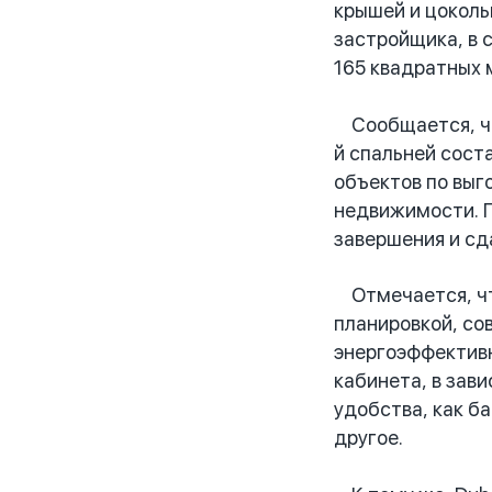
крышей и цоколь
застройщика, в 
165 квадратных м
Сообщается, что
й спальней сост
объектов по выг
недвижимости. П
завершения и сд
Отмечается, что
планировкой, со
энергоэффективн
кабинета, в зав
удобства, как б
другое.