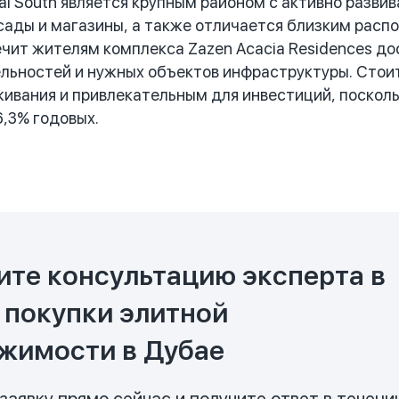
i South является крупным районом с активно разви
сады и магазины, а также отличается близким распо
ечит жителям комплекса Zazen Acacia Residences до
ьностей и нужных объектов инфраструктуры. Стоит
ивания и привлекательным для инвестиций, поскольк
6,3% годовых.
ите консультацию эксперта в
 покупки элитной
жимости в Дубае
заявку прямо сейчас и получите ответ в течени