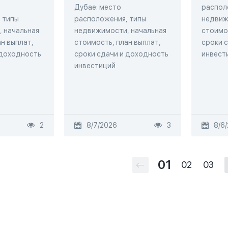
Дубае: место
распол
 типы
расположения, типы
недвиж
 начальная
недвижимости, начальная
стоимос
н выплат,
стоимость, план выплат,
сроки 
 доходность
сроки сдачи и доходность
инвест
инвестиций
2
8/7/2026
3
8/6
01
02
03