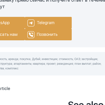
нут
sApp
Telegram
сать нам
Позвонить
сть; аренда; покупка; Дубай; инвестиции; стоимость; ОАЭ; застройщик;
труктура; апартаменты; квартира; проект; резиденция; план выплат; район;
ства; комплекс
rticle
See also