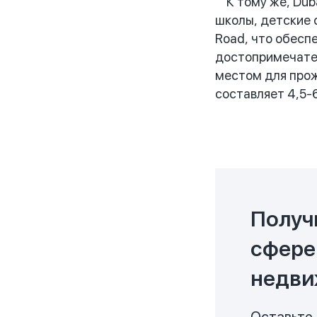
К тому же, Duba
школы, детские 
Road, что обесп
достопримечател
местом для прож
составляет 4,5-
Получ
сфере
недви
Оставьте 