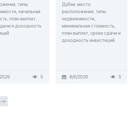
ожения, типы
Дубае: место
имости, начальная
расположения, типы
ть, план выплат,
недвижимости,
сдачи и доходность
минимальная стоимость,
иций
план выплат, сроки сдачи и
доходность инвестиций
/2026
5
8/6/2026
5