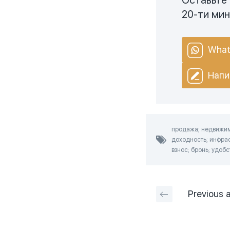
20-ти ми
What
Напи
продажа; недвижимо
доходность; инфрас
взнос; бронь; удоб
Previous
a