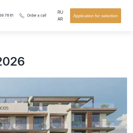
RU
36 78 61
Application for selection
Order a call
AR
 2026