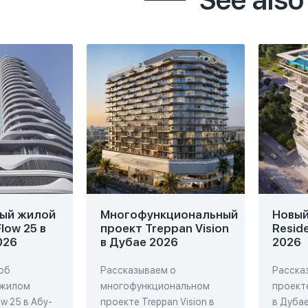
ый жилой
Многофункциональный
Новый 
low 25 в
проект Treppan Vision
Resid
026
в Дубае 2026
2026
об
Рассказываем о
Расска
 жилом
многофункциональном
проекте
w 25 в Абу-
проекте Treppan Vision в
в Дубае