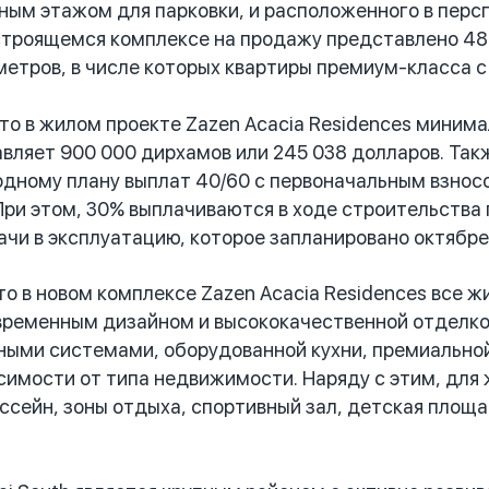
ным этажом для парковки, и расположенного в персп
строящемся комплексе на продажу представлено 48
етров, в числе которых квартиры премиум-класса с 1
 в жилом проекте Zazen Acacia Residences минима
авляет 900 000 дирхамов или 245 038 долларов. Та
одному плану выплат 40/60 с первоначальным взносо
ри этом, 30% выплачиваются в ходе строительства п
ачи в эксплуатацию, которое запланировано октябре
 в новом комплексе Zazen Acacia Residences все 
временным дизайном и высококачественной отделкой
ыми системами, оборудованной кухни, премиальной с
исимости от типа недвижимости. Наряду с этим, для
ассейн, зоны отдыха, спортивный зал, детская площ