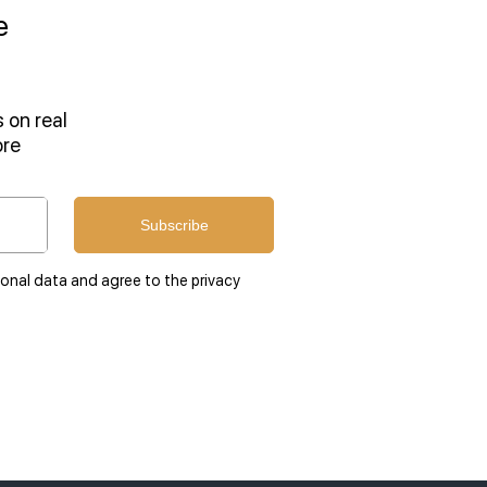
e
 on real
ore
Subscribe
sonal data and agree to the privacy