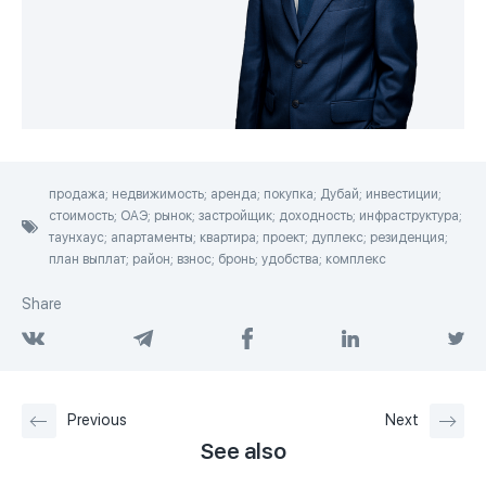
продажа; недвижимость; аренда; покупка; Дубай; инвестиции;
стоимость; ОАЭ; рынок; застройщик; доходность; инфраструктура;
таунхаус; апартаменты; квартира; проект; дуплекс; резиденция;
план выплат; район; взнос; бронь; удобства; комплекс
Share
Previous
Next
See also