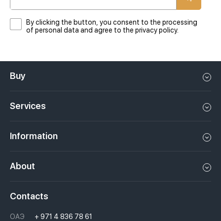
By clicking the button, you consent to the processing
of personal data and agree to the privacy policy.
Buy
Flat in Dubai
Services
House in Dubai
Property management in Dubai, UAE
Apartments in Dubai
Information
Sell property in Dubai, UAE
Loft in Dubai
Video
Rent a property in Dubai, UAE
About
Penthouse in Dubai
Podcasts
Investments in Dubai, UAE
Job openings
Villa in Dubai
Laws
Contacts
Недвижимость за криптовалюту в Дубае
History
Questions And Answers
ОАЭ
+ 971 4 836 78 61
Moving to Dubai, UAE