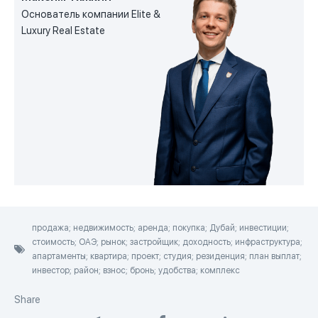
Основатель компании Elite &
Luxury Real Estate
продажа; недвижимость; аренда; покупка; Дубай; инвестиции;
стоимость; ОАЭ; рынок; застройщик; доходность; инфраструктура;
апартаменты; квартира; проект; студия; резиденция; план выплат;
инвестор; район; взнос; бронь; удобства; комплекс
Share