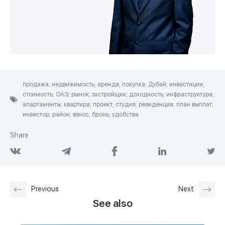
продажа; недвижимость; аренда; покупка; Дубай; инвестиции;
стоимость; ОАЭ; рынок; застройщик; доходность; инфраструктура;
апартаменты; квартира; проект; студия; резиденция; план выплат;
инвестор; район; взнос; бронь; удобства
Share
Previous
Next
See also