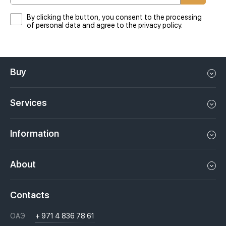
By clicking the button, you consent to the processing
of personal data and agree to the privacy policy.
Buy
Flat in Dubai
Services
House in Dubai
Property management in Dubai, UAE
Apartments in Dubai
Information
Sell property in Dubai, UAE
Loft in Dubai
Video
Rent a property in Dubai, UAE
About
Penthouse in Dubai
Podcasts
Investments in Dubai, UAE
Job openings
Villa in Dubai
Laws
Contacts
Недвижимость за криптовалюту в Дубае
History
Questions And Answers
ОАЭ
+ 971 4 836 78 61
Moving to Dubai, UAE
Licenses