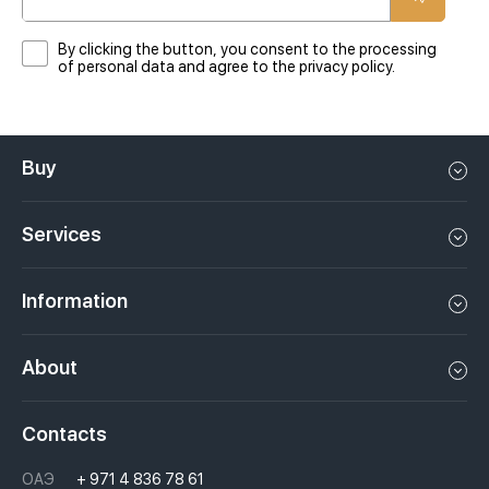
By clicking the button, you consent to the processing
of personal data and agree to the privacy policy.
Buy
Flat in Dubai
Services
House in Dubai
Property management in Dubai, UAE
Apartments in Dubai
Information
Sell property in Dubai, UAE
Loft in Dubai
Video
Rent a property in Dubai, UAE
About
Penthouse in Dubai
Podcasts
Investments in Dubai, UAE
Job openings
Villa in Dubai
Laws
Contacts
Недвижимость за криптовалюту в Дубае
History
Questions And Answers
ОАЭ
+ 971 4 836 78 61
Moving to Dubai, UAE