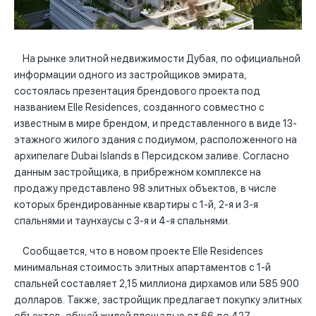
На рынке элитной недвижимости Дубая, по официальной
информации одного из застройщиков эмирата,
состоялась презентация брендового проекта под
названием Elle Residences, созданного совместно с
известным в мире брендом, и представленного в виде 13-
этажного жилого здания с подиумом, расположенного на
архипелаге Dubai Islands в Персидском заливе. Согласно
данным застройщика, в прибрежном комплексе на
продажу представлено 98 элитных объектов, в числе
которых брендированные квартиры с 1-й, 2-я и 3-я
спальнями и таунхаусы с 3-я и 4-я спальнями.
Сообщается, что в новом проекте Elle Residences
минимальная стоимость элитных апартаментов с 1-й
спальней составляет 2,15 миллиона дирхамов или 585 900
долларов. Также, застройщик предлагает покупку элитных