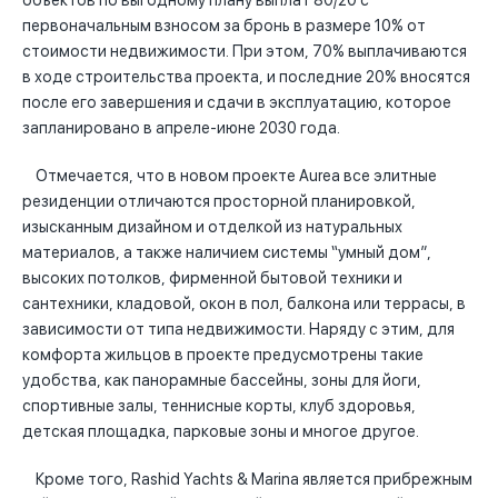
объектов по выгодному плану выплат 80/20 с
первоначальным взносом за бронь в размере 10% от
стоимости недвижимости. При этом, 70% выплачиваются
в ходе строительства проекта, и последние 20% вносятся
после его завершения и сдачи в эксплуатацию, которое
запланировано в апреле-июне 2030 года.
Отмечается, что в новом проекте Aurea все элитные
резиденции отличаются просторной планировкой,
изысканным дизайном и отделкой из натуральных
материалов, а также наличием системы “умный дом”,
высоких потолков, фирменной бытовой техники и
сантехники, кладовой, окон в пол, балкона или террасы, в
зависимости от типа недвижимости. Наряду с этим, для
комфорта жильцов в проекте предусмотрены такие
удобства, как панорамные бассейны, зоны для йоги,
спортивные залы, теннисные корты, клуб здоровья,
детская площадка, парковые зоны и многое другое.
Кроме того, Rashid Yachts & Marina является прибрежным