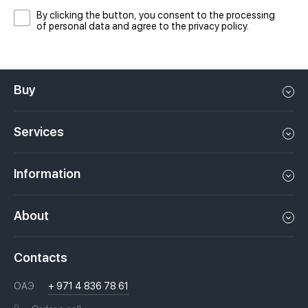
By clicking the button, you consent to the processing
of personal data and agree to the privacy policy.
Buy
Flat in Dubai
Services
House in Dubai
Property management in Dubai, UAE
Apartments in Dubai
Information
Sell property in Dubai, UAE
Loft in Dubai
Video
Rent a property in Dubai, UAE
About
Penthouse in Dubai
Podcasts
Investments in Dubai, UAE
Job openings
Villa in Dubai
Laws
Contacts
Недвижимость за криптовалюту в Дубае
History
Questions And Answers
ОАЭ
+ 971 4 836 78 61
Moving to Dubai, UAE
Licenses
Books