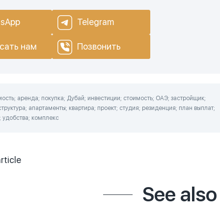
sApp
Telegram
сать нам
Позвонить
сть; аренда; покупка; Дубай; инвестиции; стоимость; ОАЭ; застройщик;
труктура; апартаменты; квартира; проект; студия; резиденция; план выплат;
; удобства; комплекс
rticle
See also