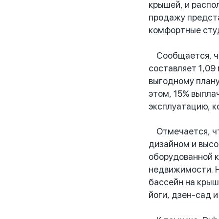
крышей, и распо
продажу предста
комфортные студ
Сообщается, что
составляет 1,09
выгодному плану
этом, 15% выпла
эксплуатацию, к
Отмечается, что
дизайном и высо
оборудованной ку
недвижимости. Н
бассейн на крыш
йоги, дзен-сад и