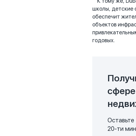
К тому же, Duba
школы, детские 
обеспечит жител
объектов инфрас
привлекательным
годовых.
Получ
сфере
недви
Оставьте 
20-ти ми