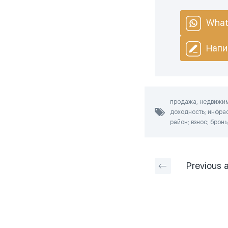
What
Напи
продажа; недвижимо
доходность; инфрас
район; взнос; бронь
Previous
a