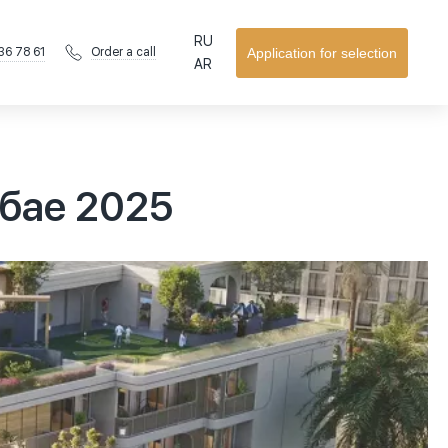
RU
36 78 61
Application for selection
Order a call
AR
убае 2025