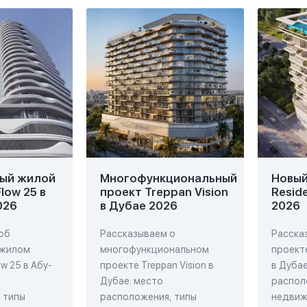
ый жилой
Многофункциональный
Новый 
low 25 в
проект Treppan Vision
Resid
026
в Дубае 2026
2026
об
Рассказываем о
Расска
 жилом
многофункциональном
проекте
w 25 в Абу-
проекте Treppan Vision в
в Дубае
Дубае: место
распол
 типы
расположения, типы
недвиж