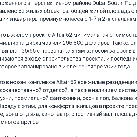
ложенного в перспективном районе Dubai South. По 
влено 52 жилых объектов, общей жилой площадью от
ии и квартиры премиум-класса с 1-й и 2-я спальням
 в жилом проекте Altair 52 минимальная стоимость
 миллиона дирхамов или 295 800 долларов. Также, з
 выплат 35/65 с первоначальным взносом за бронь 
чиваются в ходе строительства проекта, и последние
оторое запланировано в июле-сентябре 2027 года.
 в новом комплексе Altair 52 все жилые резиденци
кокачественной отделкой, а также наличием систем
хни, премиальной сантехники, окон в пол, балкона 
аряду с этим, для комфорта жильцов в проекте пре
е, зоны отдыха, кинотеатр, спортивный зал, площад
 многое другое.