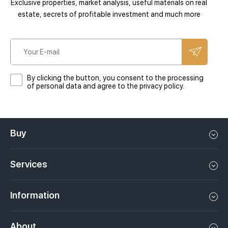
Exclusive properties, market analysis, useful materials on real
estate, secrets of profitable investment and much more
By clicking the button, you consent to the processing
of personal data and agree to the privacy policy.
Buy
Flat in Dubai
Services
House in Dubai
Property management in Dubai, UAE
Apartments in Dubai
Information
Sell property in Dubai, UAE
Loft in Dubai
Video
Rent a property in Dubai, UAE
About