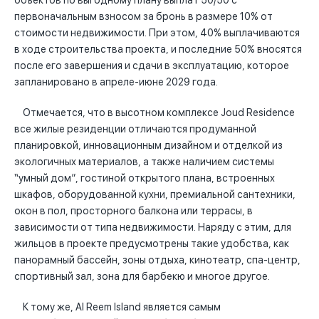
объектов по выгодному плану выплат 50/50 с
первоначальным взносом за бронь в размере 10% от
стоимости недвижимости. При этом, 40% выплачиваются
в ходе строительства проекта, и последние 50% вносятся
после его завершения и сдачи в эксплуатацию, которое
запланировано в апреле-июне 2029 года.
Отмечается, что в высотном комплексе Joud Residence
все жилые резиденции отличаются продуманной
планировкой, инновационным дизайном и отделкой из
экологичных материалов, а также наличием системы
“умный дом”, гостиной открытого плана, встроенных
шкафов, оборудованной кухни, премиальной сантехники,
окон в пол, просторного балкона или террасы, в
зависимости от типа недвижимости. Наряду с этим, для
жильцов в проекте предусмотрены такие удобства, как
панорамный бассейн, зоны отдыха, кинотеатр, спа-центр,
спортивный зал, зона для барбекю и многое другое.
К тому же, Al Reem Island является самым