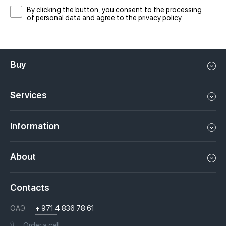
By clicking the button, you consent to the processing
of personal data and agree to the privacy policy.
Buy
Flat in Dubai
Services
House in Dubai
Property management in Dubai, UAE
Apartments in Dubai
Information
Sell property in Dubai, UAE
Loft in Dubai
Video
Rent a property in Dubai, UAE
About
Penthouse in Dubai
Podcasts
Investments in Dubai, UAE
Job openings
Villa in Dubai
Laws
Contacts
Недвижимость за криптовалюту в Дубае
History
Questions And Answers
ОАЭ
+ 971 4 836 78 61
Moving to Dubai, UAE
Licenses
Books
Order a call