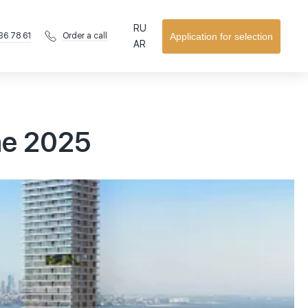
RU
36 78 61
Application for selection
Order a call
AR
ае 2025