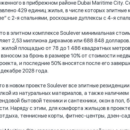
оженного в прибрежном районе Dubai Maritime City. 
влено 429 единиц жилья, в числе которых элитные кв
е” с 2-я спальнями, роскошные дуплексы с 4-я спал
 в элитном комплексе Soulever минимальная стои
ляет 2,53 миллиона дирхамов или 688 848 долларов
 жилой площадью от 78 до 1 486 квадратных метров,
взносом за бронь в размере 10% от стоимости недв
роекта, и последние 50% вносятся после его заверш
 декабре 2028 года.
 в новом проекте Soulever все элитные резиденци
лкой из натуральных материалов, а также наличием
ендовой бытовой техники и сантехники, окон в пол, 
ти. Наряду с этим, для комфорта жильцов в проект
 отдыха, теннисные корты, фитнес-центры, дзен-сад