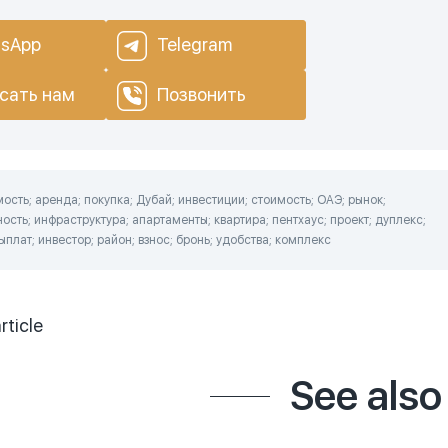
sApp
Telegram
сать нам
Позвонить
сть; аренда; покупка; Дубай; инвестиции; стоимость; ОАЭ; рынок;
ость; инфраструктура; апартаменты; квартира; пентхаус; проект; дуплекс;
ыплат; инвестор; район; взнос; бронь; удобства; комплекс
rticle
See also