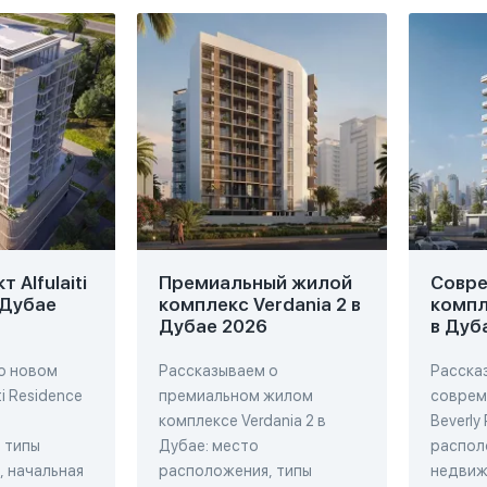
 Alfulaiti
Премиальный жилой
Совр
 Дубае
комплекс Verdania 2 в
компл
Дубае 2026
в Дуб
о новом
Рассказываем о
Расска
ti Residence
премиальном жилом
соврем
комплексе Verdania 2 в
Beverly
 типы
Дубае: место
распол
 начальная
расположения, типы
недвиж