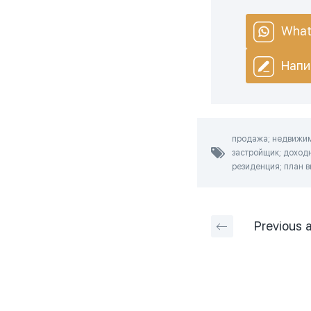
What
Напи
продажа; недвижимо
застройщик; доходн
резиденция; план в
Previous
a