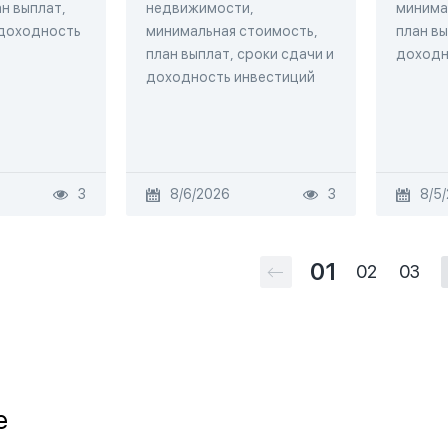
н выплат,
недвижимости,
минима
 доходность
минимальная стоимость,
план вы
план выплат, сроки сдачи и
доходн
доходность инвестиций
3
8/6/2026
3
8/5
01
02
03
e