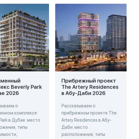
еменный
Прибрежный проект
екс Beverly Park
The Artery Residences
ае 2026
в Абу-Даби 2026
зываем о
Рассказываем о
енном комплексе
прибрежном проекте The
 Park в Дубае: место
Artery Residences в Абу-
ожения, типы
Даби: место
имости,
расположения, типы