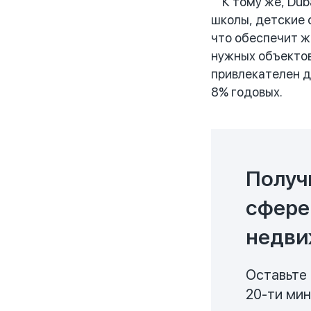
К тому же, Duba
школы, детские 
что обеспечит ж
нужных объектов
привлекателен дл
8% годовых.
Получ
сфере
недви
Оставьте 
20-ти ми