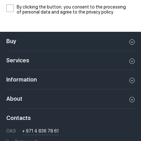
By clicking the button, you consent to the processing
of personal data and agree to the privacy policy.
Buy
Flat in Dubai
Services
House in Dubai
Property management in Dubai, UAE
Apartments in Dubai
Information
Sell property in Dubai, UAE
Loft in Dubai
Video
Rent a property in Dubai, UAE
About
Penthouse in Dubai
Podcasts
Investments in Dubai, UAE
Job openings
Villa in Dubai
Laws
Contacts
Недвижимость за криптовалюту в Дубае
History
Questions And Answers
ОАЭ
+ 971 4 836 78 61
Moving to Dubai, UAE
Licenses
Books