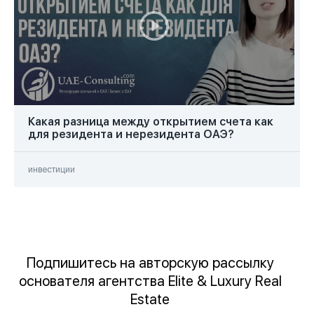
Законы ОАЭ (4)
Продажа недвижимости (3)
Обзоры недвижимости (3)
Интервью (2)
Прямые трансляции (2)
Какая разница между открытием счета как
для резидента и нерезидента ОАЭ?
Мастер-классы (1)
инвестиции
Влог (1)
Подпишитесь на авторскую рассылку
основателя агентства Elite & Luxury Real
Estate