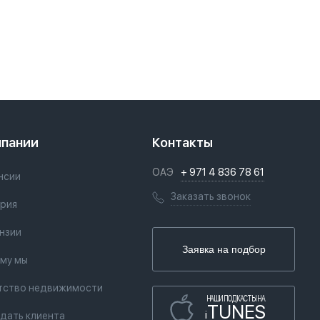
мпании
Контакты
ОАЭ
+ 971 4 836 78 61
нсии
Заказать звонок
рия
нзии
Заявка на подбор
му мы
тство недвижимости
НАШИ ПОДКАСТЫ НА
TUNES
i
дать клиента