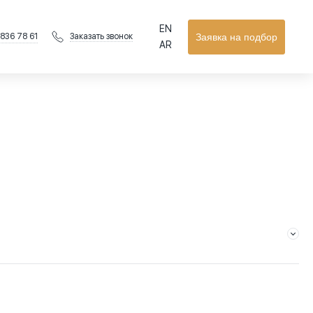
EN
 836 78 61
Заявка на подбор
Заказать звонок
AR
ти обслуживания, общий средний показатель доходности
вых.