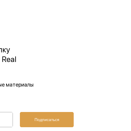
лку
 Real
ные материалы
Подписаться