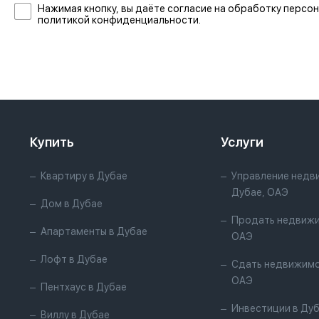
Нажимая кнопку, вы даёте согласие на обработку персон
политикой конфиденциальности.
Купить
Услуги
Квартиру в Дубае
Управление недв
Дубае, ОАЭ
Дом в Дубае
Продать недвижи
Апартаменты в Дубае
ОАЭ
Лофт в Дубае
Сдать недвижимо
ОАЭ
Пентхаус в Дубае
Инвестиции в Ду
Виллу в Дубае