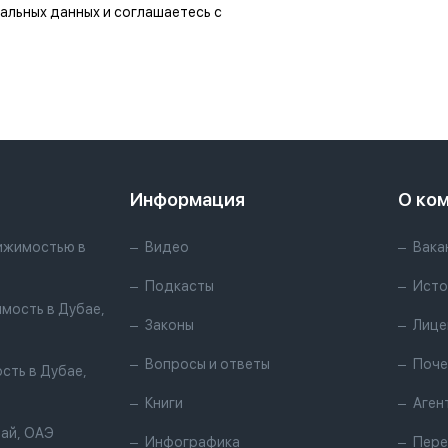
альных данных и соглашаетесь с
Информация
О ко
ижимостью в
Видео
Вака
Подкасты
Исто
мость в Дубае,
Законы
Лице
Вопросы и ответы
Поче
сть в Дубае,
Книги
Аген
бай, ОАЭ
Инфографика
Пере