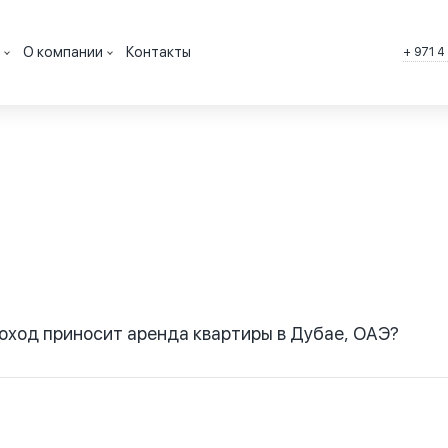
О компании
Контакты
+ 971 4
мостью в Дубае, ОАЭ
Вакансии
ть в Дубае, ОАЭ
История
 в Дубае, ОАЭ
Лицензии
, ОАЭ
тветы
Почему мы
иптовалюту в Дубае
Агентство недвижимости
АЭ
ка
Партнерская программа
оход приносит аренда квартиры в Дубае, ОАЭ?
ь в кредит
мости от типа недвижимости, ее месторасположения и стоимос
ости в Эмиратах на текущий момент составляет от 2,5-10% годо